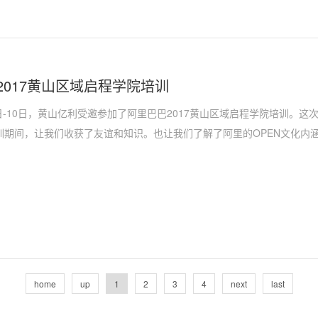
2017黄山区域启程学院培训
月9日-10日，黄山亿利受邀参加了阿里巴巴2017黄山区域启程学院培训。
训期间，让我们收获了友谊和知识。也让我们了解了阿里的OPEN文化内
让我们懂得了要学会分享。无论是生活中的还是工作中的，任何都可以分
home
up
1
2
3
4
next
last