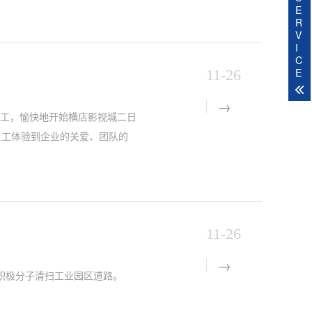
E
R
V
I
C
E
11-26
秀员工，愉快地开始横店影视城二日
员工体验到企业的关爱、团队的
11-26
积极分子清扫工业园区道路。