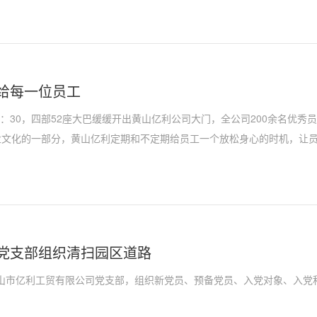
给每一位员工
6：30，四部52座大巴缓缓开出黄山亿利公司大门，全公司200余名优
业文化的一部分，黄山亿利定期和不定期给员工一个放松身心的时机，让
发员工对企业的向心力与归属感
党支部组织清扫园区道路
黄山市亿利工贸有限公司党支部，组织新党员、预备党员、入党对象、入党