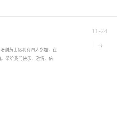
11-24
这次培训黄山亿利有四人参加，在
涵。带给我们快乐、激情、信
享。