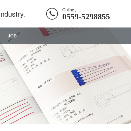
Online：
industry.
0559-5298855
JOB