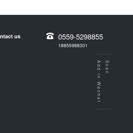
0559-5298855
ntact us
18855988301
Add in Wechat
Scan