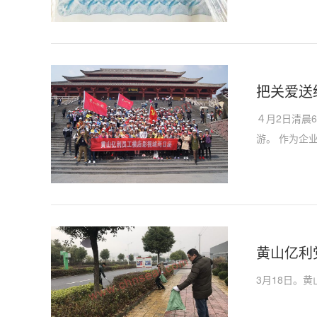
把关爱送
４月2日清晨
游。 作为企
温馨，进而激
黄山亿利
3月18日。